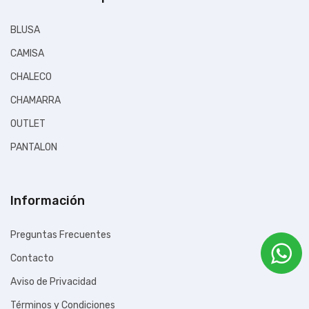
Disponible:
En Inventario
BLUSA
Envio gratis apartir de un total de $1.00
CAMISA
CHALECO
CHAMARRA
OUTLET
PANTALON
PLAYERA
POLAR FLEECE
Información
SUDADERA
Preguntas Frecuentes
Contacto
Aviso de Privacidad
Términos y Condiciones