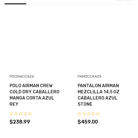
Envio Gratis
$559.00
Disponible:
En Inventario
POCRWCCAZ6
PAMZCCXAZ5
Envio gratis apartir de un total de $1.00
POLO AIRMAN CREW
PANTALON AIRMAN
COLD DRY CABALLERO
MEZCLILLA 14.5 OZ
MANGA CORTA AZUL
CABALLERO AZUL
REY
STONE
$238.99
$459.00