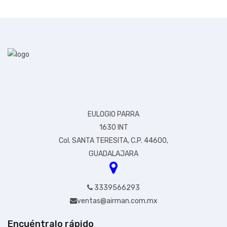
EULOGIO PARRA
1630 INT
Col. SANTA TERESITA, C.P. 44600,
GUADALAJARA
3339566293
Envio Gratis
ventas@airman.com.mx
Encuéntralo rápido
$559.00