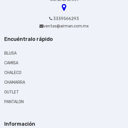
Envio Gratis
3339566293
$829.01
ventas@airman.com.mx
Disponible:
En Inventario
Encuéntralo rápido
Envio gratis apartir de un total de $1.00
BLUSA
CAMISA
CHALECO
CHAMARRA
OUTLET
PANTALON
PLAYERA
POLAR FLEECE
Información