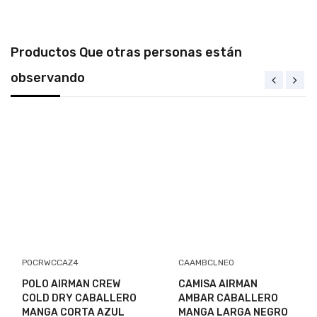
Productos Que otras personas están
observando
Envio Gratis
$559.00
Disponible:
En Inventario
Envio gratis apartir de un total de $1.00
POCRWCCAZ4
CAAMBCLNE0
POLO AIRMAN CREW
CAMISA AIRMAN
COLD DRY CABALLERO
AMBAR CABALLERO
MANGA CORTA AZUL
MANGA LARGA NEGRO